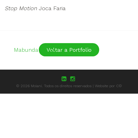
Stop Motion
Joca Faria
Navegação
Mabunda | ABSA
Voltar a Portfolio
de
artigos
© 2026 Moiani. Todos os direitos reservados | Website por C©