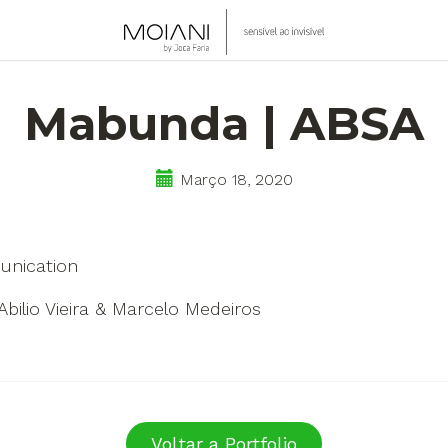
Mo
se
ao
Mabunda | ABSA
inv
Março 18, 2020
nication
bilio Vieira & Marcelo Medeiros
Voltar a Portfolio